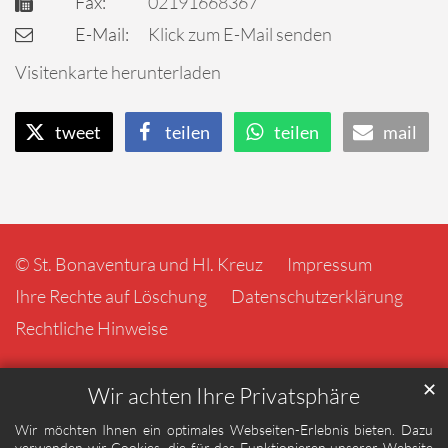
Fax:
02191668367
E-Mail:
Klick zum E-Mail senden
Visitenkarte herunterladen
tweet
teilen
teilen
mail
© St. Bonaventura und Hl. Kreuz
Impressum
Ihre Rechte auf Löschung
Datenschutzerklärung
Rechtliche Hinweise
✕
Wir achten Ihre Privatsphäre
Wir möchten Ihnen ein optimales Webseiten-Erlebnis bieten. Dazu
verwenden wir Cookies, die für das Funktionieren unserer Website