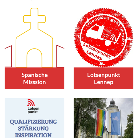
Spanische
Lotsenpunkt
Misssion
Lennep