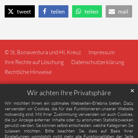
tweet
teilen
teilen
mail
© St. Bonaventura und Hl. Kreuz
Impressum
Ihre Rechte auf Löschung
Datenschutzerklärung
Rechtliche Hinweise
✕
Wir achten Ihre Privatsphäre
Wir möchten Ihnen ein optimales Webseiten-Erlebnis bieten. Dazu
verwenden wir Cookies, die für das Funktionieren unserer Website
notwendig sind. Mit Ihrer Zustimmung verwenden wir auch Cookies,
die zur Anzeige externer Inhalte oder zu anonymen Statistikzwecken
genutzt werden. Sie können selbst entscheiden, welche Kategorien Sie
zulassen möchten. Bitte beachten Sie, dass auf Basis Ihrer
Einstellungen womöglich nicht mehr alle Funktionalitäten der Seite