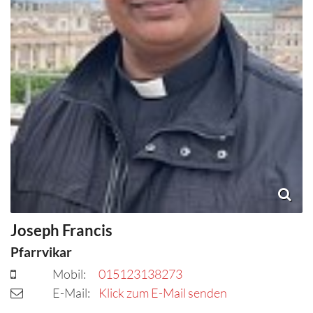
Joseph
Francis
Pfarrvikar
Mobil:
015123138273
E-Mail:
Klick zum E-Mail senden