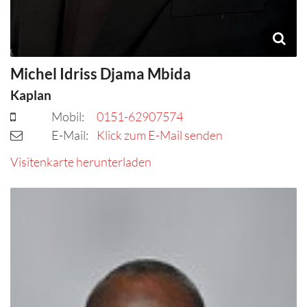
Michel
Idriss
Djama Mbida
Kaplan
Mobil:
0151-62907574
E-Mail:
Klick zum E-Mail senden
Visitenkarte herunterladen