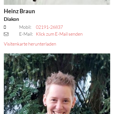
Heinz
Braun
Diakon
Mobil:
02191-26837
E-Mail:
Klick zum E-Mail senden
Visitenkarte herunterladen