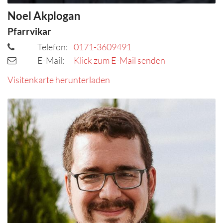
Noel
Akplogan
Pfarrvikar
Telefon:
0171-3609491
E-Mail:
Klick zum E-Mail senden
Visitenkarte herunterladen