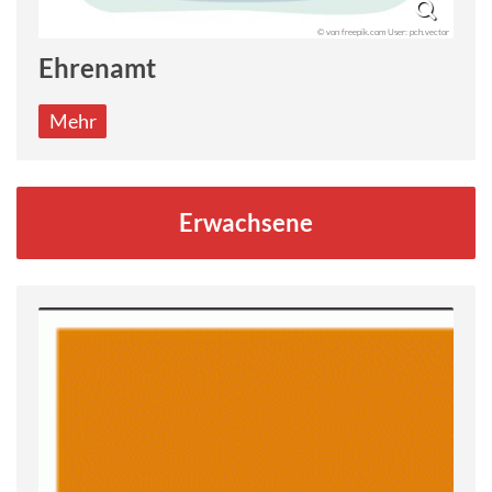
© von freepik.com User: pch.vector
Ehrenamt
Mehr
Erwachsene