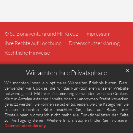
© St. Bonaventura und Hl. Kreuz
Impressum
Ihre Rechte auf Löschung
Datenschutzerklärung
Rechtliche Hinweise
✕
Wir achten Ihre Privatsphäre
Wir möchten Ihnen ein optimales Webseiten-Erlebnis bieten. Dazu
verwenden wir Cookies, die für das Funktionieren unserer Website
notwendig sind. Mit Ihrer Zustimmung verwenden wir auch Cookies,
die zur Anzeige externer Inhalte oder zu anonymen Statistikzwecken
genutzt werden. Sie können selbst entscheiden, welche Kategorien Sie
zulassen möchten. Bitte beachten Sie, dass auf Basis Ihrer
Einstellungen womöglich nicht mehr alle Funktionalitäten der Seite
zur Verfügung stehen. Weitere Informationen finden Sie in unserer
Datenschutzerklärung
.