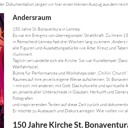
er Dokumentation zeigen wir hier einen kleinen Auszug aus dem reich
Andersraum
150 Jahre St. Bonaventura in Lennep
Es war ein Ereignis von überregionaler Strahlkraft: Zu ihrem 
in Remscheid-Lennep fast drei Wochen lang zu einem „Anders 
alle Figuren und Ausstattungsstücke wie Altar, Kreuz und Tabern
illuminiert.
Täglich verwandelte sich die Kirche: Sie war Kunsttempel, Danceh
Wallfahrtsziel,
Bühne für Performances und Workshops oder „Chillin’ Church“.
Raumes auf ihre jeweils eigene Weise aufscheinen. St. Bonav
– mit sich, mit anderen, mit Gott. Das kulturelle und spirituel
an, jenseits aller Unterschiede in Glauben, Herkunft und Gener
Fotografen
und inspirierenden Texten auf diese Zeit zurück und dokumenti
Er möchte zu Austausch und Diskurs anregen: Wie wollen wir a
150 Jahre Kirche St. Bonaventur