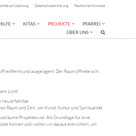
Rechte auf Löschung
Datenschutzerklärung
Rechtliche Hinweise
HILFE
KITAS
PROJEKTE
PFARREI
ÜBER UNS
f entfernt und ausgelagert. Der Raum öffnete sich,
uem Licht.
 neu erfahrbar.
aum und Zeit, von Kunst, Kultur und Spiritualität.
biläums-Projektes vor. Als Grundlage für eine
ote können und wollen wir daraus entwickeln, um