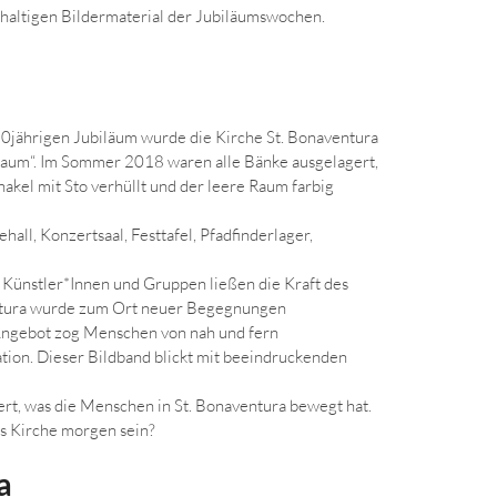
haltigen Bildermaterial der Jubiläumswochen.
150jährigen Jubiläum wurde die Kirche St. Bonaventura
raum“. Im Sommer 2018 waren alle Bänke ausgelagert,
akel mit Sto verhüllt und der leere Raum farbig
all, Konzertsaal, Festtafel, Pfadfinderlager,
 Künstler*Innen und Gruppen ließen die Kraft des
entura wurde zum Ort neuer Begegnungen
le Angebot zog Menschen von nah und fern
ation. Dieser Bildband blickt mit beeindruckenden
ert, was die Menschen in St. Bonaventura bewegt hat.
ls Kirche morgen sein?
a