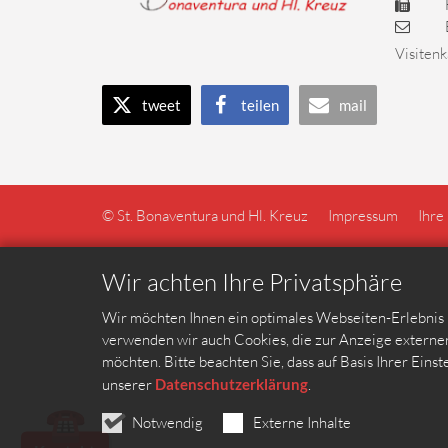
Visitenk
tweet
teilen
mail
© St. Bonaventura und Hl. Kreuz
Impressum
Ihre
Wir achten Ihre Privatsphäre
Wir möchten Ihnen ein optimales Webseiten-Erlebnis b
verwenden wir auch Cookies, die zur Anzeige externer
möchten. Bitte beachten Sie, dass auf Basis Ihrer Eins
unserer
Datenschutzerklärung
.
☎
Notwendig
Externe Inhalte