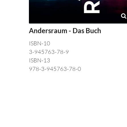
Andersraum - Das Buch
ISBN-10
3-945763-78-9
ISBN-13
978-3-945763-78-0