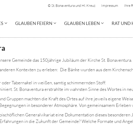
© St. Bonaventura und Hl. Kreuz
Impressum
Ihre 
ES
GLAUBEN FEIERN
GLAUBEN LEBEN
RAT UND 
ra
nsere Gemeinde das 150jährige Jubiläum der Kirche St. Bonaventura.
anderen Kontexten zu erleben: Die Bänke wurden aus dem Kirchenschif
r oder Tabernakel in weißen, samtig schimmernden Stoff.
miniert. St. Bonaventura erstrahlte im wahrsten Sinne des Wortes in ne
und Gruppen machten die Kraft des Ortes auf ihre jeweils eigene Weise
egegnungen in besonderer Atmosphäre. Von gemeinsamem Erleben von R
ischöflichen Generalvikariat eine Dokumentation dieses besonderen Ju
 Erfahrungen in die Zukunft der Gemeinde? Welche Formate und Angeb