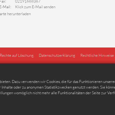
Fax:
02191668367
E-Mail:
Klick zum E-Mail senden
arte herunterladen
 Rechte auf Löschung
Datenschutzerklärung
Rechtliche Hinweise
ieten. Dazu verwenden wir Cookies, die für das Funktionieren unser
 Inhalte oder zu anonymen Statistikzwecken genutzt werden. Sie könne
tellungen womöglich nicht mehr alle Funktionalitäten der Seite zur Ver