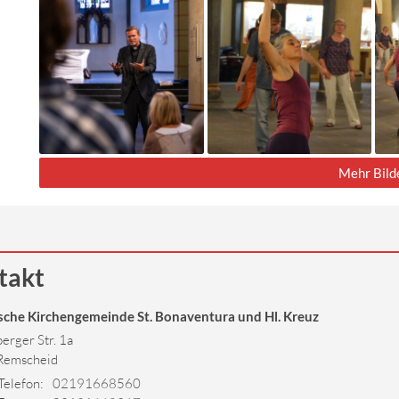
Mehr Bild
takt
sche Kirchengemeinde St. Bonaventura und Hl. Kreuz
erger Str. 1a
Remscheid
Telefon:
02191668560