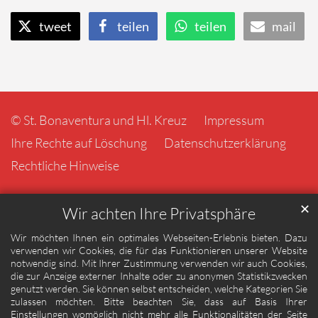
tweet
teilen
teilen
mail
© St. Bonaventura und Hl. Kreuz
Impressum
Ihre Rechte auf Löschung
Datenschutzerklärung
Rechtliche Hinweise
✕
Wir achten Ihre Privatsphäre
Wir möchten Ihnen ein optimales Webseiten-Erlebnis bieten. Dazu
verwenden wir Cookies, die für das Funktionieren unserer Website
notwendig sind. Mit Ihrer Zustimmung verwenden wir auch Cookies,
die zur Anzeige externer Inhalte oder zu anonymen Statistikzwecken
genutzt werden. Sie können selbst entscheiden, welche Kategorien Sie
zulassen möchten. Bitte beachten Sie, dass auf Basis Ihrer
Einstellungen womöglich nicht mehr alle Funktionalitäten der Seite