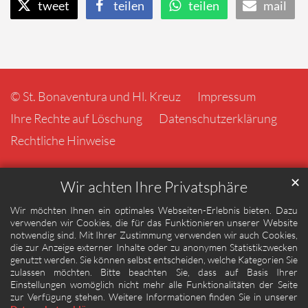
tweet
teilen
teilen
mail
© St. Bonaventura und Hl. Kreuz
Impressum
Ihre Rechte auf Löschung
Datenschutzerklärung
Rechtliche Hinweise
✕
Wir achten Ihre Privatsphäre
Wir möchten Ihnen ein optimales Webseiten-Erlebnis bieten. Dazu
verwenden wir Cookies, die für das Funktionieren unserer Website
notwendig sind. Mit Ihrer Zustimmung verwenden wir auch Cookies,
die zur Anzeige externer Inhalte oder zu anonymen Statistikzwecken
genutzt werden. Sie können selbst entscheiden, welche Kategorien Sie
zulassen möchten. Bitte beachten Sie, dass auf Basis Ihrer
Einstellungen womöglich nicht mehr alle Funktionalitäten der Seite
zur Verfügung stehen. Weitere Informationen finden Sie in unserer