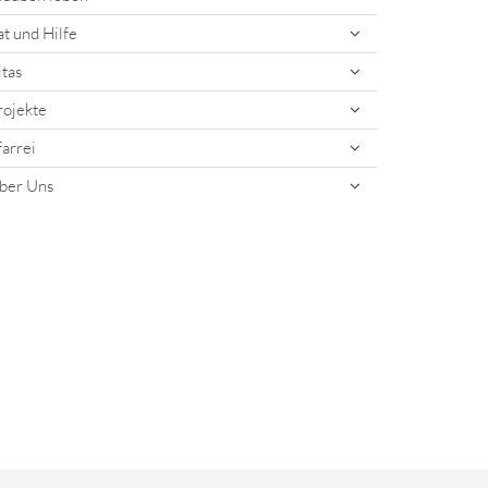
at und Hilfe
itas
rojekte
farrei
ber Uns