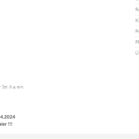
R
K
P
P
Ü
r. 6 a, ein.
.04.2024
er !!!