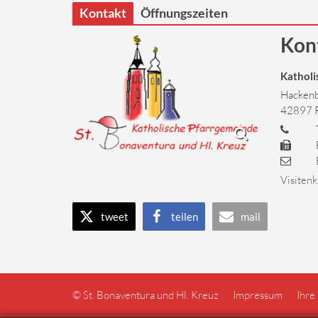
Kontakt
Öffnungszeiten
Kon
Katholi
Hackenb
42897
Visitenk
tweet
teilen
mail
© St. Bonaventura und Hl. Kreuz
Impressum
Ihre