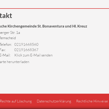
takt
sche Kirchengemeinde St. Bonaventura und Hl. Kreuz
erger Str. 1a
Remscheid
Telefon:
02191668560
Fax:
02191668367
E-Mail:
Klick zum E-Mail senden
arte herunterladen
 Rechte auf Löschung
Datenschutzerklärung
Rechtliche Hinweise