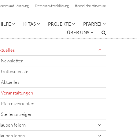
Rechte auf Löschung
Datenschutzerklärung
Rechtliche Hinweise
HILFE
KITAS
PROJEKTE
PFARREI
ÜBER UNS
ktuelles
Newsletter
Gottesdienste
Aktuelles
Veranstaltungen
Pfarrnachrichten
Stellenanzeigen
lauben feiern
lauben leben