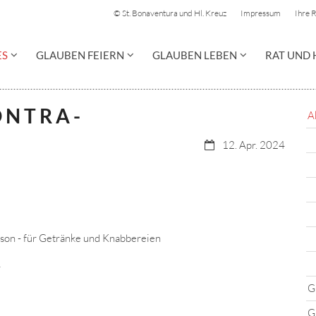
© St. Bonaventura und Hl. Kreuz
Impressum
Ihre 
ES
GLAUBEN FEIERN
GLAUBEN LEBEN
RAT UND 
 N T R A -
A
Datum:
12. Apr. 2024
son - für Getränke und Knabbereien
r
G
G