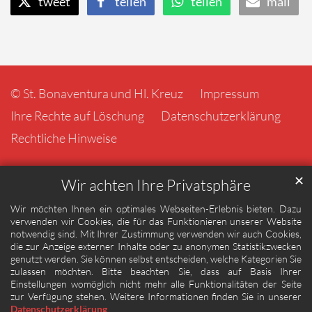
tweet
teilen
teilen
mail
© St. Bonaventura und Hl. Kreuz
Impressum
Ihre Rechte auf Löschung
Datenschutzerklärung
Rechtliche Hinweise
✕
Wir achten Ihre Privatsphäre
Wir möchten Ihnen ein optimales Webseiten-Erlebnis bieten. Dazu
verwenden wir Cookies, die für das Funktionieren unserer Website
notwendig sind. Mit Ihrer Zustimmung verwenden wir auch Cookies,
die zur Anzeige externer Inhalte oder zu anonymen Statistikzwecken
genutzt werden. Sie können selbst entscheiden, welche Kategorien Sie
zulassen möchten. Bitte beachten Sie, dass auf Basis Ihrer
Einstellungen womöglich nicht mehr alle Funktionalitäten der Seite
zur Verfügung stehen. Weitere Informationen finden Sie in unserer
Datenschutzerklärung
.